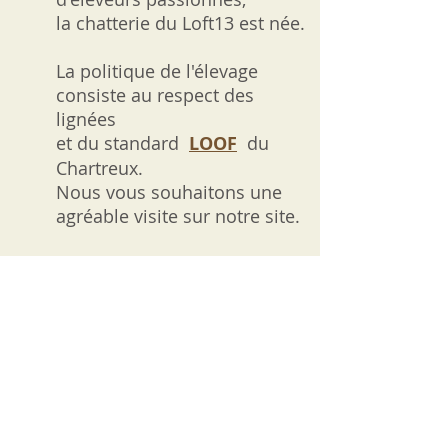
la chatterie du Loft13 est née.
La politique de l'élevage
consiste au respect des
lignées
et du standard
LOOF
du
Chartreux.
Nous vous souhaitons une
agréable visite sur notre site.
N'hésitez pas à nous
contacter si vous souhaitez
des renseignements, c'est
avec plaisir que nous vous
répondrons.
Elevage